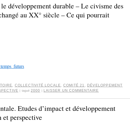
 le développement durable – Le civisme des
 changé au XX° siècle – Ce qui pourrait
_temps_futurs
TOIRE
,
COLLECTIVITÉ LOCALE
,
COMITÉ 21
,
DÉVELOPPEMENT
SPECTIVE
2000
LAISSER UN COMMENTAIRE
|
tagué
|
ntale. Etudes d’impact et développement
n et perspective