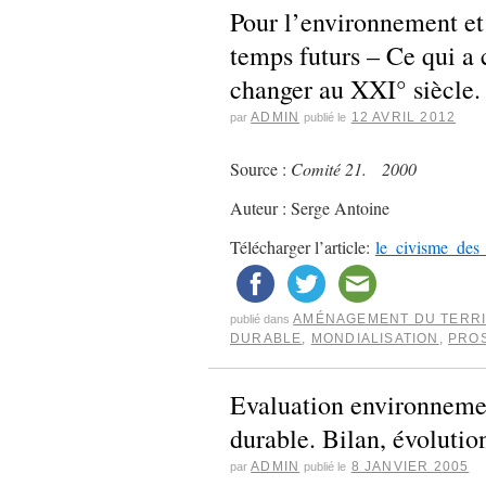
Pour l’environnement et
temps futurs – Ce qui a
changer au XXI° siècle.
ADMIN
12 AVRIL 2012
par
publié le
Source :
Comité 21. 2000
Auteur : Serge Antoine
Télécharger l’article:
le_civisme_des
AMÉNAGEMENT DU TERRI
publié dans
DURABLE
,
MONDIALISATION
,
PRO
Evaluation environneme
durable. Bilan, évolutio
ADMIN
8 JANVIER 2005
par
publié le