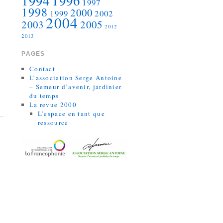
1994
1996
1997
1998
2000
1999
2002
2004
2003
2005
2012
2013
PAGES
Contact
L’association Serge Antoine
– Semeur d’avenir, jardinier
du temps
La revue 2000
L’espace en tant que
ressource